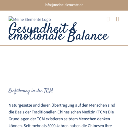
Skip
info@meine-elemente.de
to
content
Gesundheit &
emotionale Balance
Was ist Traditionelle chinesische
Medizin
Einführung in die TCM
Naturgesetze und deren Übertragung auf den Menschen sind
die Basis der Traditionellen Chinesischen Medizin (TCM) Die
Grundlagen der TCM existieren seitdem Menschen denken
können. Seit mehr als 3000 Jahren haben die Chinesen ihre