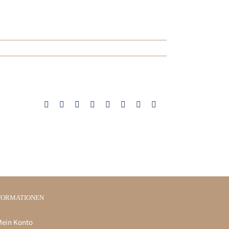
Facebook
X
Reddit
LinkedIn
Tumblr
Pinterest
Vk
E-
Mail
FORMATIONEN
ein Konto