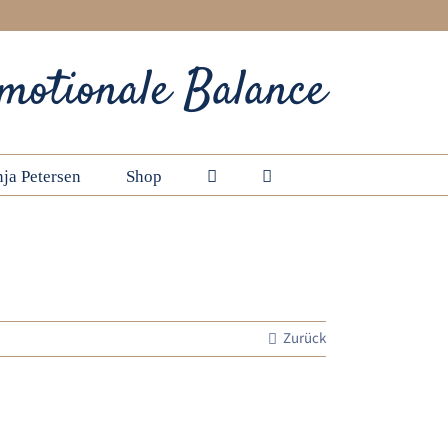
motionale Balance
ja Petersen
Shop
Startseite
Wie man eine Zungendiagnose stellt
zungendiagnostik-Grafik2
Zurück