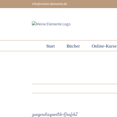
Skip
info@meine-elemente.de
to
content
Start
Bücher
Online-Kurse
zungendiagnostik-Grafik2
zungendiagnostik-Grafik2