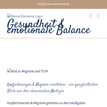
Skip
info@meine-elemente.de
to
content
Gesundheit &
emotionale Balance
Heilkräuter
Kopfschmerzen & Migräne verstehen – ein
ganzheitlicher Blick aus der chinesischen
Medizin
Kopfschmerzen & Migräne verstehen – ein ganzheitlicher
Blick aus der chinesischen Medizin
Kopfschmerzen & Migräne gehören zu den häufigsten