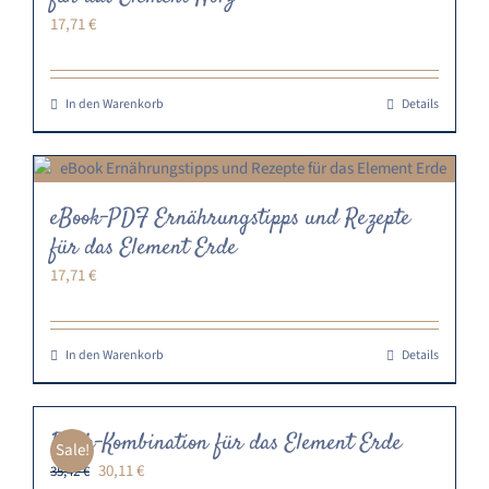
17,71
€
In den Warenkorb
Details
eBook-PDF Ernährungstipps und Rezepte
für das Element Erde
17,71
€
In den Warenkorb
Details
Buch-Kombination für das Element Erde
Sale!
Ursprünglicher
Aktueller
30,11
€
35,42
€