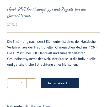
eBook-PDF Ernährungstipps und Rezepte für das
Element Feuer
17,71
€
Die Ernährung nach den 5 Elementen ist eines der klassischen
Verfahren aus der Traditionellen Chinesischen Medizin (TCM).
Die TCM ist über 3000 Jahre alt und eines der ältesten
Gesundheitssysteme der Welt. Ihre Stärke ist die individuelle
und ganzheitliche Betrachtung eines Menschen.
In den Warenkorb
eBook-
PDF
Ernährungstipps
und
Kategorien:
Ernährung
,
Feuer