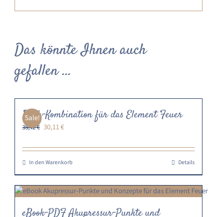
Das könnte Ihnen auch
gefallen …
Buch-Kombination für das Element Feuer
Sale!
Ursprünglicher
Aktueller
30,11
€
35,42
€
Preis
Preis
war:
ist:
35,42 €
30,11 €.
In den Warenkorb
Details
eBook-PDF Akupressur-Punkte und