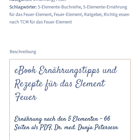
Rezepte
Schlagwörter:
5-Elemente-Buchreihe
,
5-Elemente-Ernährung
für
für das Feuer-Element
,
Feuer-Element
,
Ratgeber
,
Richtig essen
das
nach TCM für das Feuer-Element
Element
Feuer
Menge
Beschreibung
eBook Ernährungstipps und
Rezepte für das Element
Feuer
Ernährung nach den 5 Elementen – 66
Seiten als PDF, Dr. med. Dunja Petersesn