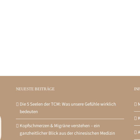
NEUESTE BEITRÄGE
IN
Die 5 Seelen der TCM: Was unsere Gefühle wirklich
M
bedeuten
K
Kopfschmerzen & Migräne verstehen – ein
ganzheitlicher Blick aus der chinesischen Medizin