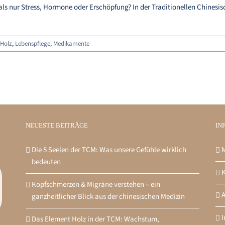
 nur Stress, Hormone oder Erschöpfung? In der Traditionellen Chinesisc
Holz
,
Lebenspflege
,
Medikamente
NEUESTE BEITRÄGE
IN
Die 5 Seelen der TCM: Was unsere Gefühle wirklich
M
bedeuten
K
Kopfschmerzen & Migräne verstehen – ein
ganzheitlicher Blick aus der chinesischen Medizin
Das Element Holz in der TCM: Wachstum,