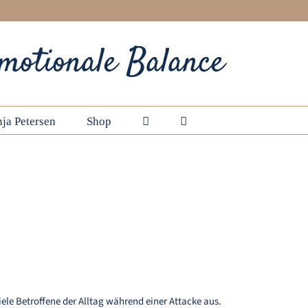
motionale Balance
ja Petersen
Shop
Startseite
Schlagwort:
Ursache für Kopfschmerzen
nesischen Medizin
le Betroffene der Alltag während einer Attacke aus.