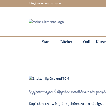
Skip
info@meine-elemente.de
to
content
Start
Bücher
Online-Kurse
Ursache für Kopfschmerzen
Kopfschmerzen & 
Kopfschmerzen & Migräne verstehen – ein ganzhe
Kopfschmerzen & Migräne gehören zu den häufigsten B