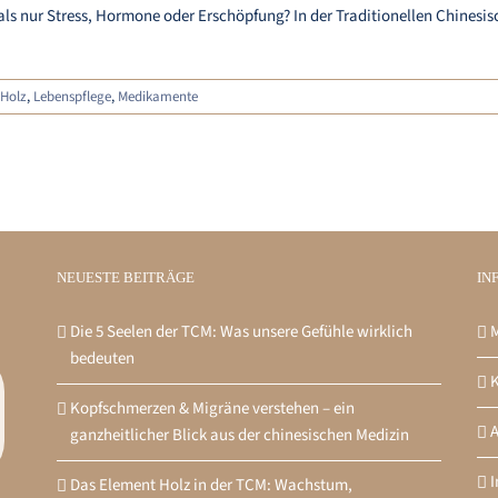
 nur Stress, Hormone oder Erschöpfung? In der Traditionellen Chinesisc
Holz
,
Lebenspflege
,
Medikamente
NEUESTE BEITRÄGE
IN
Die 5 Seelen der TCM: Was unsere Gefühle wirklich
M
bedeuten
K
Kopfschmerzen & Migräne verstehen – ein
ganzheitlicher Blick aus der chinesischen Medizin
Das Element Holz in der TCM: Wachstum,