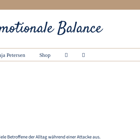
motionale Balance
ja Petersen
Shop
Startseite
Schlagwort:
Migräne mit Aura
nesischen Medizin
le Betroffene der Alltag während einer Attacke aus.