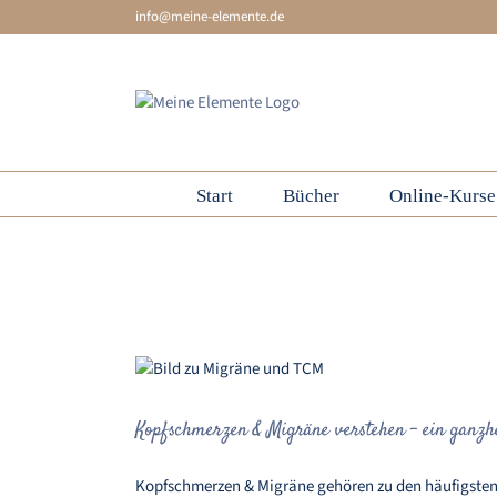
Skip
info@meine-elemente.de
to
content
Start
Bücher
Online-Kurse
Migräne mit Aura
Kopfschmerzen & 
Kopfschmerzen & Migräne verstehen – ein ganzhe
Kopfschmerzen & Migräne gehören zu den häufigsten B