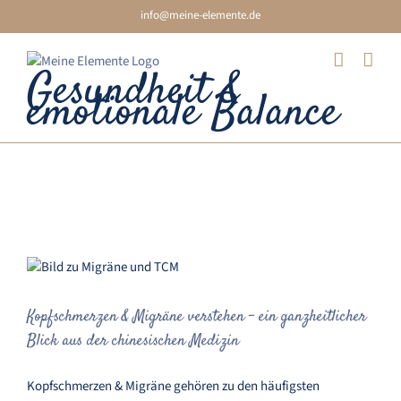
Skip
info@meine-elemente.de
to
content
Gesundheit &
emotionale Balance
Kopfschmerzen
Kopfschmerzen & Migräne verstehen – ein
ganzheitlicher Blick aus der chinesischen
Medizin
Kopfschmerzen & Migräne verstehen – ein ganzheitlicher
Blick aus der chinesischen Medizin
Kopfschmerzen & Migräne gehören zu den häufigsten