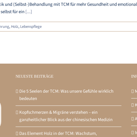
k und (Selbst-)Behandlung mit TCM für mehr Gesundheit und emotionale 
selbst für ein
[...]
hrung
,
Holz
,
Lebenspflege
NEUESTE BEITRÄGE
IN
Die 5 Seelen der TCM: Was unsere Gefühle wirklich
M
bedeuten
K
Kopfschmerzen & Migräne verstehen – ein
ganzheitlicher Blick aus der chinesischen Medizin
Das Element Holz in der TCM: Wachstum,