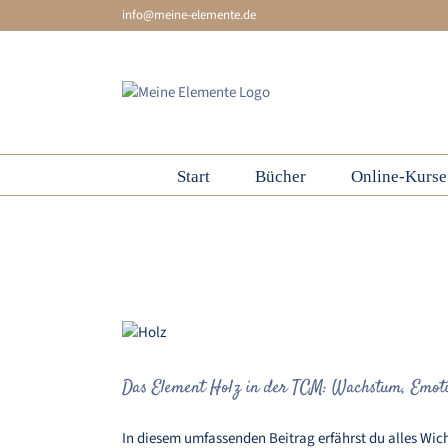
Skip
info@meine-elemente.de
to
content
Start
Bücher
Online-Kurse
Erkrankungen des Holz-Element
Das Element Hol
Das Element Holz in der TCM: Wachstum, Emotio
In diesem umfassenden Beitrag erfährst du alles Wic