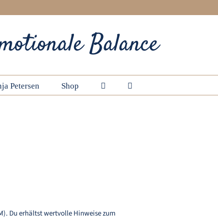
motionale Balance
ja Petersen
Shop
Startseite
Schlagwort:
Erkrankungen des Holz-Elementes
 von Qi und Blut
M). Du erhältst wertvolle Hinweise zum