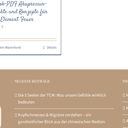
ok-PDF Akupressur-
kte und Konzepte für
 Element Feuer
1
€
 den Warenkorb
Details
NEUESTE BEITRÄGE
IN
Die 5 Seelen der TCM: Was unsere Gefühle wirklich
M
bedeuten
K
Kopfschmerzen & Migräne verstehen – ein
ganzheitlicher Blick aus der chinesischen Medizin