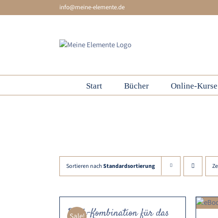
Skip
info@meine-elemente.de
to
content
Start
Bücher
Online-Kurse
Element Feuer
Sortieren nach
Standardsortierung
Ze
Buch-Kombination für das
Sale!