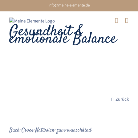
Skip
info@meine-elemente.de
to
content
Gesundheit &
emotionale Balance
Buch-Cover-Natürlich-zum-
wunschkind
Zurück
Buch-Cover-Natürlich-zum-wunschkind