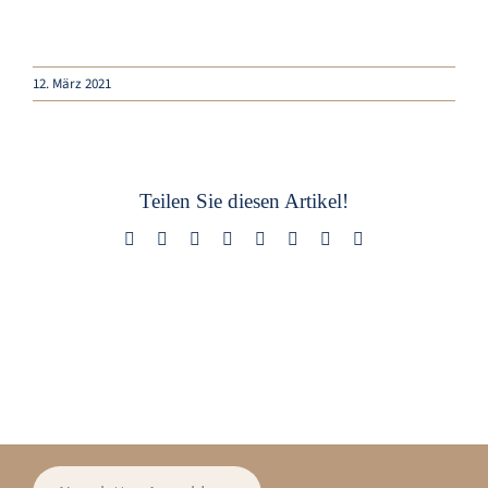
12. März 2021
Teilen Sie diesen Artikel!
Facebook
X
Reddit
LinkedIn
Tumblr
Pinterest
Vk
E-
Mail