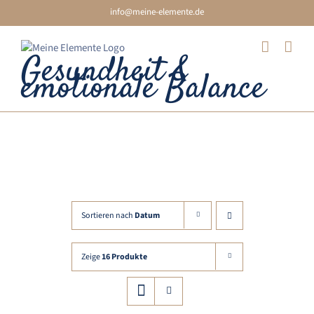
Skip
info@meine-elemente.de
to
content
Gesundheit &
emotionale Balance
Knie
Sortieren nach
Datum
Zeige
16 Produkte