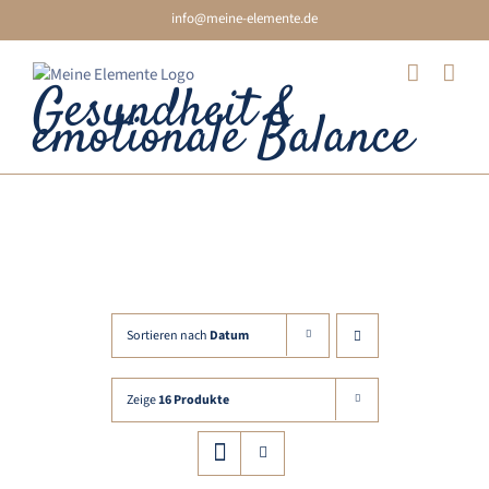
Skip
info@meine-elemente.de
to
content
Gesundheit &
emotionale Balance
Gelenk
Sortieren nach
Datum
Zeige
16 Produkte