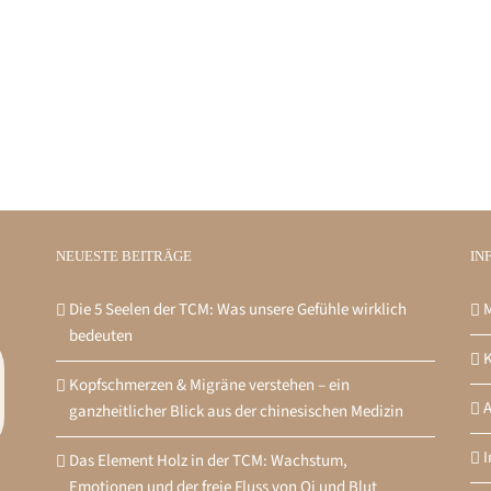
NEUESTE BEITRÄGE
IN
Die 5 Seelen der TCM: Was unsere Gefühle wirklich
M
bedeuten
K
Kopfschmerzen & Migräne verstehen – ein
ganzheitlicher Blick aus der chinesischen Medizin
Das Element Holz in der TCM: Wachstum,
Emotionen und der freie Fluss von Qi und Blut