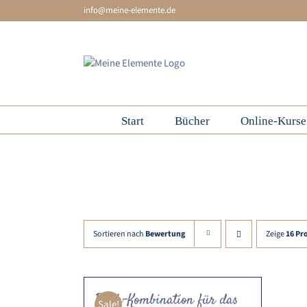
Skip
info@meine-elemente.de
to
content
Start
Bücher
Online-Kurse
Element Metall
Sortieren nach
Bewertung
Zeige
16 Pr
Buch-Kombination für das
Sale!