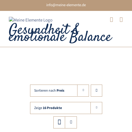
Skip
info@meine-elemente.de
to
content
Gesundheit &
emotionale Balance
Element Metall
Sortieren nach
Preis
Zeige
16 Produkte