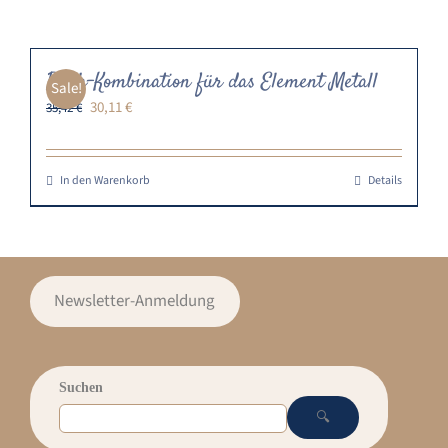
Buch-Kombination für das Element Metall
Sale!
Ursprünglicher
Aktueller
30,11
€
35,42
€
Preis
Preis
war:
ist:
35,42 €
30,11 €.
In den Warenkorb
Details
Newsletter-Anmeldung
Suchen
🔍