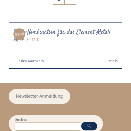
Buch-Kombination für das Element Metall
Sale!
Ursprünglicher
Aktueller
30,11
€
35,42
€
Preis
Preis
war:
ist:
35,42 €
30,11 €.
In den Warenkorb
Details
Newsletter-Anmeldung
Suchen
🔍