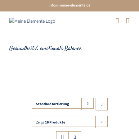
Skip
info@meine-elemente.de
to
content
Gesundheit & emotionale Balance
Element Metall
Standardsortierung
Zeige
16 Produkte