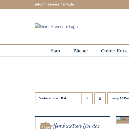
Skip
info@meine-elemente.de
to
content
Start
Bücher
Online-Kurse
Wasser
Sortieren nach
Datum
Zeige
16 Pr
Buch-Kombination für das
Sale!