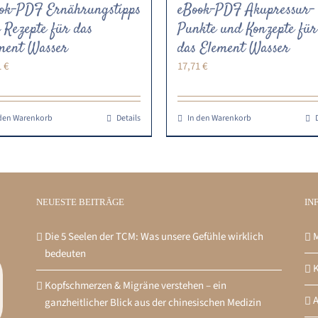
ok-PDF Ernährungstipps
eBook-PDF Akupressur-
 Rezepte für das
Punkte und Konzepte für
ment Wasser
das Element Wasser
1
€
17,71
€
 den Warenkorb
Details
In den Warenkorb
NEUESTE BEITRÄGE
IN
Die 5 Seelen der TCM: Was unsere Gefühle wirklich
M
bedeuten
K
Kopfschmerzen & Migräne verstehen – ein
ganzheitlicher Blick aus der chinesischen Medizin