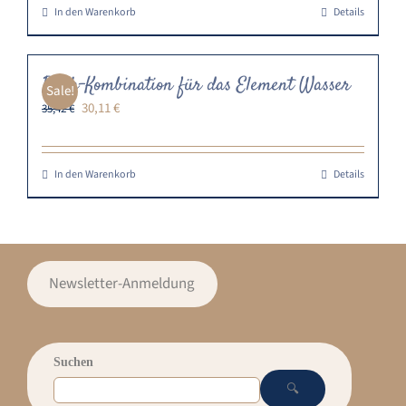
In den Warenkorb
Details
Buch-Kombination für das Element Wasser
Sale!
Ursprünglicher
Aktueller
30,11
€
35,42
€
Preis
Preis
war:
ist:
35,42 €
30,11 €.
In den Warenkorb
Details
Newsletter-Anmeldung
Suchen
🔍