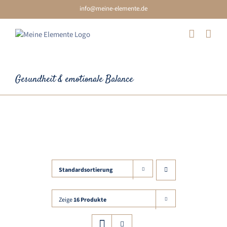
Skip
info@meine-elemente.de
to
content
Gesundheit & emotionale Balance
Unkategorisiert
Standardsortierung
Zeige
16 Produkte