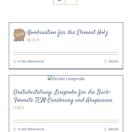
Buch-Kombination für das Element Holz
Sale!
Ursprünglicher
Aktueller
30,11
€
35,42
€
Preis
Preis
war:
ist:
35,42 €
30,11 €.
In den Warenkorb
Details
Gratisbestellung: Leseprobe für die Buch-
Formate TCM-Ernährung und Akupressur
0,00
€
In den Warenkorb
Details